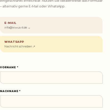
eingeschränkt erreichbar. Nutzen Sie idealerweise das Formular
– alternativ gerne E-Mail oder WhatsApp.
E-MAIL
info@kiwus-it.de →
WHATSAPP
Nachricht schreiben ↗
VORNAME *
NACHNAME *